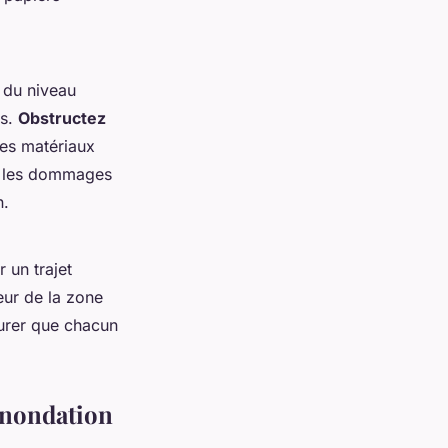
 du niveau
és.
Obstructez
des matériaux
re les dommages
n.
 un trajet
eur de la zone
urer que chacun
'inondation