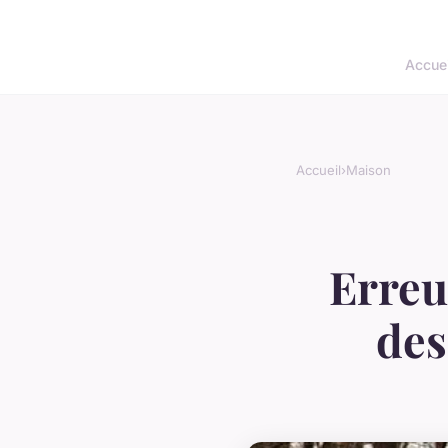
Accuei
Accueil
›
Maison
Erreu
des