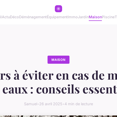
l
Actu
Déco
Déménagement
Équipement
Immo
Jardin
Maison
Piscine
T
MAISON
rs à éviter en cas de 
 eaux : conseils essent
Samuel
•
26 avril 2025
•
4 min de lecture