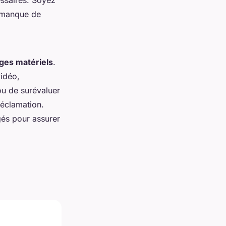
e manque de
es matériels
.
idéo,
ou de surévaluer
réclamation.
s pour assurer