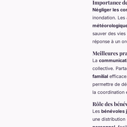
Importance de 
Négliger les co
inondation. Les 
météorologiqu
sauver des vies
réponse à un ord
Meilleures pr
La
communicatio
collective. Part
familial
efficace
permettre de dés
la coordination
Rôle des bénév
Les
bénévoles j
une distributio
personnel
, fac