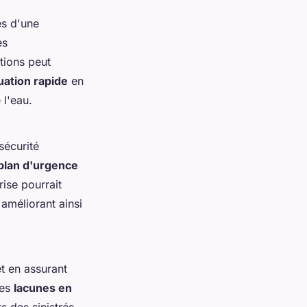
s d'une
es
tions peut
ation rapide
en
 l'eau.
sécurité
plan d'urgence
ise pourrait
 améliorant ainsi
t en assurant
les
lacunes en
s des sinistrés.