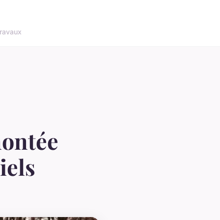
ravaux
montée
iels