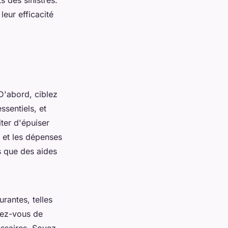
eur efficacité
D'abord, ciblez
ssentiels, et
ter d'épuiser
s et les dépenses
s que des aides
urantes, telles
rez-vous de
essaires. Soyez