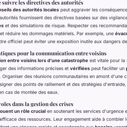
suivre les directives des autorités
nseils des autorités locales
peut aggraver les conséquence
autorités fournissent des directives basées sur des vigilanc
es
et des simulations de risque. Respecter ces recommanda
 et réduire les dommages matériels. Par exemple, une
évacu
re officiel peut éviter une exposition inutile aux dangers de
atiques pour la communication entre voisins
n entre voisins lors d'une catastrophe
est vitale pour la 
ager des informations précises et
vérifiées
peut faciliter un
. Organiser des réunions communautaires en amont d'une cr
igner des points de ralliement et des stratégies d'entraide,
 en cas de montée des eaux.
oles dans la gestion des crises
ouent un rôle crucial
en soutenant les services d'urgence e
n efficace des ressources. Leur engagement aide à combler 
ilitant une réponse rapide et coordonnée aux
besoins
urgent