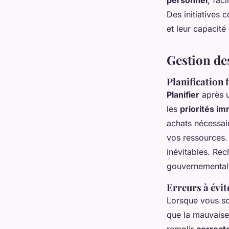
Des initiatives 
et leur capacité 
Gestion de
Planification 
Planifier
après u
les
priorités i
achats nécessair
vos ressources. 
inévitables. Re
gouvernementale
Erreurs à évi
Lorsque vous so
que la mauvaise
remplir
correct