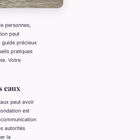
de personnes,
tion peut
e guide précieux
eils pratiques
le. Votre
s eaux
aux peut avoir
nondation est
de communication
s autorités
er la