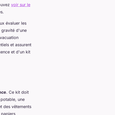
pouvez
voir sur le
es.
ux évaluer les
 gravité d'une
évacuation
tiels et assurent
ence et d'un kit
nce
. Ce kit doit
 potable, une
et des vêtements
 papiers