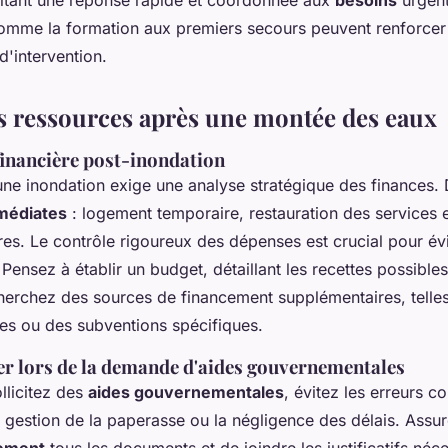
comme la formation aux premiers secours peuvent renforcer l
d'intervention.
s ressources après une montée des eaux
financière post-inondation
ne inondation exige une analyse stratégique des finances. 
mmédiates
: logement temporaire, restauration des services e
es. Le contrôle rigoureux des dépenses est crucial pour évi
Pensez à établir un budget, détaillant les recettes possible
cherchez des sources de financement supplémentaires, telle
s ou des subventions spécifiques.
ter lors de la demande d'aides gouvernementales
llicitez des
aides gouvernementales
, évitez les erreurs co
 gestion de la paperasse ou la négligence des délais. Assu
ement
tous les documents et de joindre les justificatifs néc