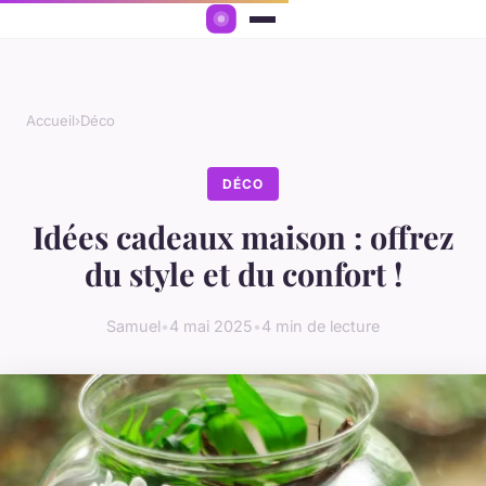
Accueil
›
Déco
DÉCO
Idées cadeaux maison : offrez
du style et du confort !
Samuel
•
4 mai 2025
•
4 min de lecture