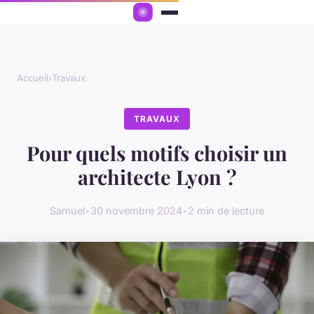
Accueil
›
Travaux
TRAVAUX
Pour quels motifs choisir un
architecte Lyon ?
Samuel
•
30 novembre 2024
•
2 min de lecture