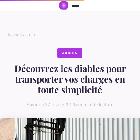
Accueil
›
Jardin
JARDIN
Découvrez les diables pour
transporter vos charges en
toute simplicité
Samuel
•
27 février 2025
•
5 min de lecture