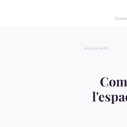
Accuei
Accueil
›
Jardin
Comm
l'espa