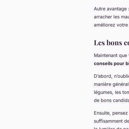
Autre avantage 
arracher les ma
améliorez votre 
Les bons co
Maintenant que v
conseils pour b
D’abord, n’oubli
manière générale
légumes, les tom
de bons candida
Ensuite, pensez
suffisamment de 
la lumière de pa