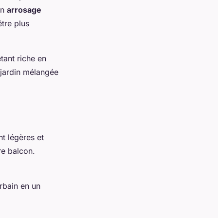
un
arrosage
tre plus
étant riche en
 jardin mélangée
nt légères et
re balcon.
rbain en un