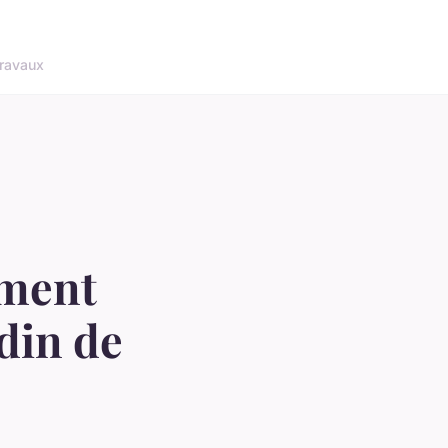
ravaux
ement
rdin de