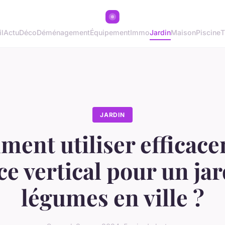
l
Actu
Déco
Déménagement
Équipement
Immo
Jardin
Maison
Piscine
T
JARDIN
ent utiliser efficac
ce vertical pour un ja
légumes en ville ?