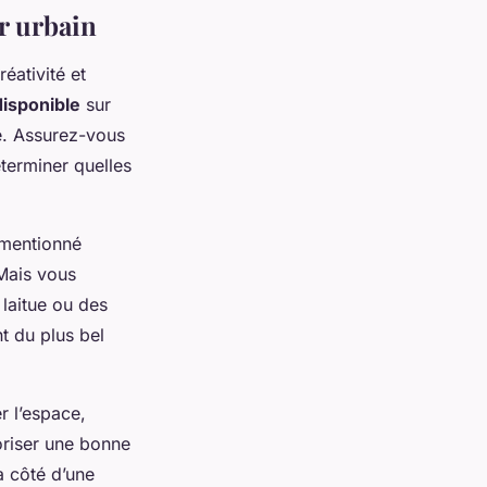
r urbain
éativité et
isponible
sur
e. Assurez-vous
terminer quelles
mentionné
Mais vous
laitue ou des
t du plus bel
r l’espace,
voriser une bonne
à côté d’une