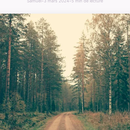
Samuel
•
3 mars 2024
•
5 min de lecture