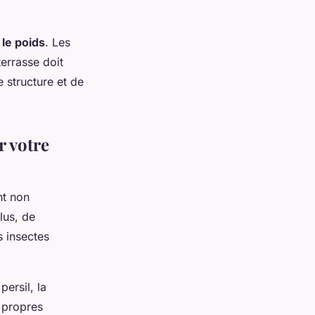
le poids
. Les
terrasse doit
e structure et de
r votre
nt non
plus, de
 insectes
persil, la
s propres